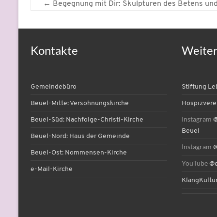
←
Begegnung mit Dir: Skulpturen des Betens un
Kontakte
Weite
Gemeindebüro
Stiftung L
Beuel-Mitte: Versöhnungskirche
Hospizvere
Instagram
Beuel-Süd: Nachfolge-Christi-Kirche
@
Beuel
Beuel-Nord: Haus der Gemeinde
Instagram
@
Beuel-Ost: Nommensen-Kirche
YouTube
@e
e-Mail-Kirche
KlangKultu