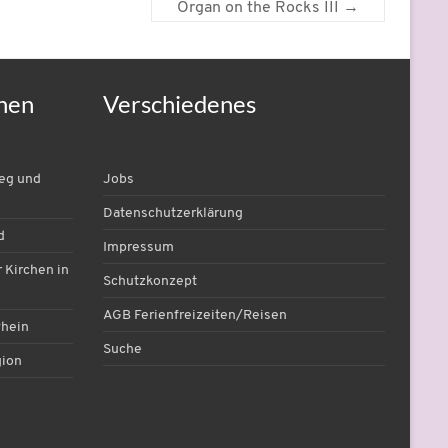
Organ on the Rocks III
→
nen
Verschiedenes
ieg und
Jobs
Datenschutzerklärung
d
Impressum
 Kirchen in
Schutzkonzept
AGB Ferienfreizeiten/Reisen
Rhein
Suche
gion