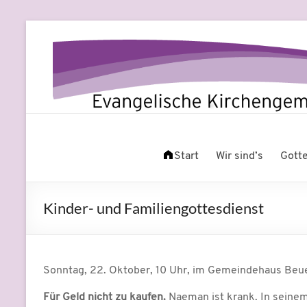
Zum
Inhalt
springen
Evangelische
Leben
am
Start
Wir sind’s
Gott
Kirchengemeinde
Fluss
Beuel
Kinder- und Familiengottesdienst
Sonntag, 22. Oktober, 10 Uhr, im Gemeindehaus Beue
Für Geld nicht zu kaufen.
Naeman ist krank. In seine