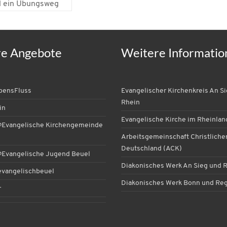
d ein Übungsweg
re Angebote
Weitere Informatio
ebensFluss
Evangelischer Kirchenkreis An S
Rhein
in
Evangelische Kirche im Rheinlan
Evangelische Kirchengemeinde
Arbeitsgemeinschaft Christlicher
Deutschland (ACK)
Evangelische Jugend Beuel
Diakonisches Werk An Sieg und 
vangelischbeuel
Diakonisches Werk Bonn und Re
r