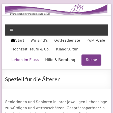
Zum
Inhalt
springen
Evangelische
Leben
am
Menü
Kirchengemeinde
Fluss
Start
Wir sind’s
Gottesdienste
PüMi-Café
Beuel
Hochzeit, Taufe & Co.
KlangKultur
Leben im Fluss
Hilfe & Beratung
Suche
Speziell für die Älteren
Seniorinnen und Senioren in ihrer jeweiligen Lebenslage
zu würdigen und wertzuschätzen, Gesprächspartner*in