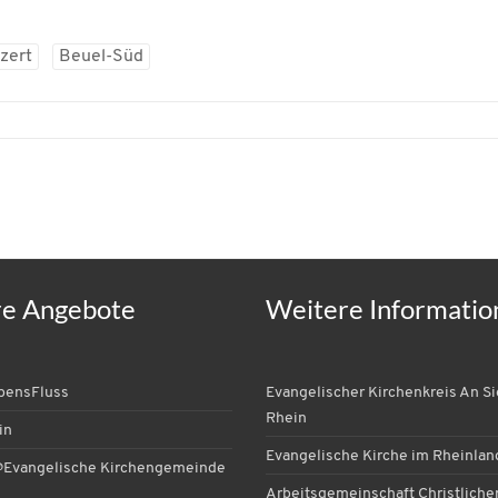
zert
Beuel-Süd
re Angebote
Weitere Informatio
ebensFluss
Evangelischer Kirchenkreis An S
Rhein
in
Evangelische Kirche im Rheinlan
Evangelische Kirchengemeinde
Arbeitsgemeinschaft Christlicher