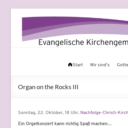
Zum
Inhalt
springen
Evangelische
Leben
am
Start
Wir sind’s
Gott
Kirchengemeinde
Fluss
Beuel
Organ on the Rocks III
Sonntag, 22. Oktober, 18 Uhr,
Nachfolge-Christi-Kirc
Ein Orgelkonzert kann richtig Spaß machen…