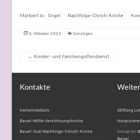
Markiert in:
Orgel
Nachfolge-Christi-Kirche
Kon
9. Oktober 2023
Sonstiges
←
Kinder- und Familiengottesdienst
Kontakte
Weite
Gemeindebüro
Stiftung L
Beuel-Mitte: Versöhnungskirche
Hospizvere
Instagram
Beuel-Süd: Nachfolge-Christi-Kirche
@
Beuel