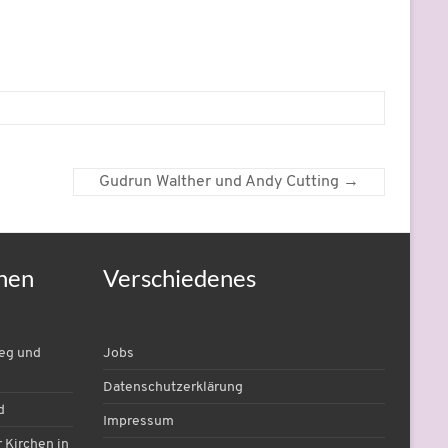
Gudrun Walther und Andy Cutting
→
nen
Verschiedenes
ieg und
Jobs
Datenschutzerklärung
d
Impressum
 Kirchen in