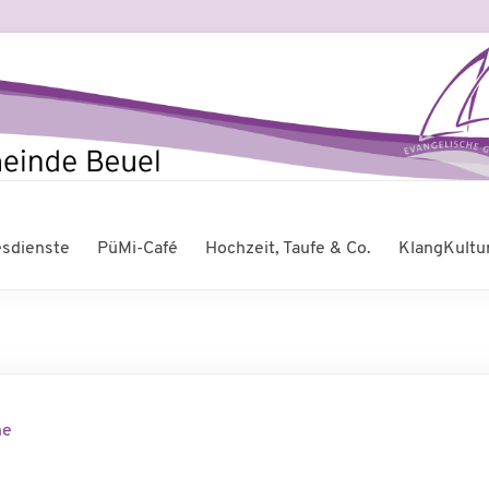
esdienste
PüMi-Café
Hochzeit, Taufe & Co.
KlangKultu
he