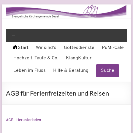
Zum
Inhalt
springen
Evangelische
Leben
am
Menü
Kirchengemeinde
Fluss
Start
Wir sind’s
Gottesdienste
PüMi-Café
Beuel
Hochzeit, Taufe & Co.
KlangKultur
Leben im Fluss
Hilfe & Beratung
Suche
AGB für Ferienfreizeiten und Reisen
AGB
Herunterladen