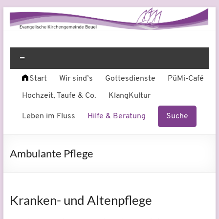
Zum
Inhalt
springen
Evangelische
Leben
am
Menü
Kirchengemeinde
Fluss
Start
Wir sind’s
Gottesdienste
PüMi-Café
Beuel
Hochzeit, Taufe & Co.
KlangKultur
Leben im Fluss
Hilfe & Beratung
Suche
Ambulante Pflege
Kranken- und Altenpflege