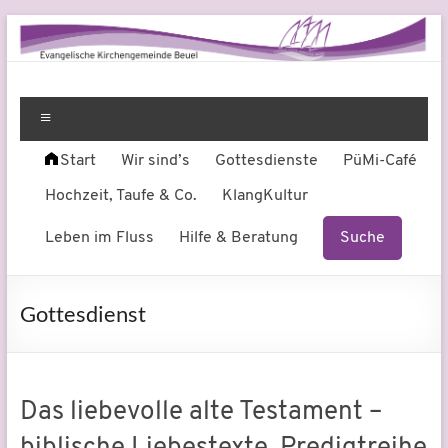
Zum
Inhalt
springen
Evangelische
Leben
am
Menü
Kirchengemeinde
Fluss
Start
Wir sind’s
Gottesdienste
PüMi-Café
Beuel
Hochzeit, Taufe & Co.
KlangKultur
Leben im Fluss
Hilfe & Beratung
Suche
Gottesdienst
Das liebevolle alte Testament –