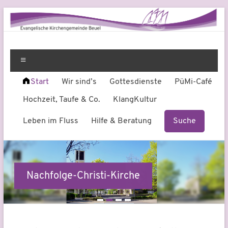
Zum
Inhalt
springen
Evangelische
Leben
am
Menü
Kirchengemeinde
Fluss
Start
Wir sind’s
Gottesdienste
PüMi-Café
Beuel
Hochzeit, Taufe & Co.
KlangKultur
Leben im Fluss
Hilfe & Beratung
Suche
Nachfolge-Christi-Kirche