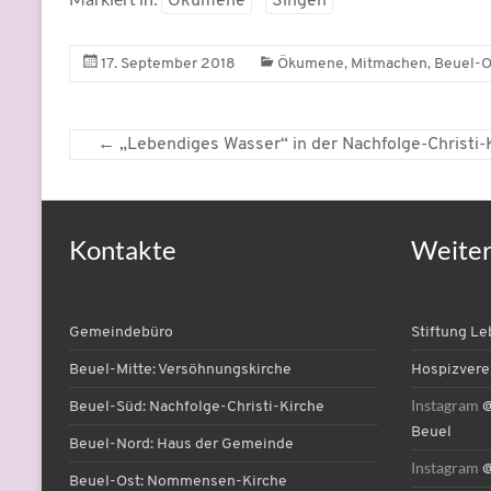
Ökumene
Singen
,
,
17. September 2018
Ökumene
Mitmachen
Beuel-O
←
„Lebendiges Wasser“ in der Nachfolge-Christi-
Kontakte
Weite
Gemeindebüro
Stiftung L
Beuel-Mitte: Versöhnungskirche
Hospizvere
Instagram
Beuel-Süd: Nachfolge-Christi-Kirche
@
Beuel
Beuel-Nord: Haus der Gemeinde
Instagram
@
Beuel-Ost: Nommensen-Kirche