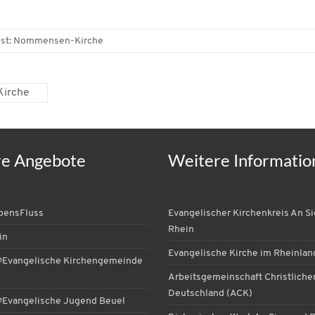
st: Nommensen-Kirche
Kirche
re Angebote
Weitere Informatio
ebensFluss
Evangelischer Kirchenkreis An S
Rhein
in
Evangelische Kirche im Rheinlan
Evangelische Kirchengemeinde
Arbeitsgemeinschaft Christlicher
Deutschland (ACK)
Evangelische Jugend Beuel