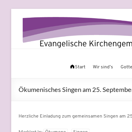
Zum
Inhalt
springen
Evangelische
Leben
am
Start
Wir sind’s
Gott
Kirchengemeinde
Fluss
Beuel
Ökumenisches Singen am 25. Septembe
Herzliche Einladung zum gemeinsamen Singen am 
Markiert in: