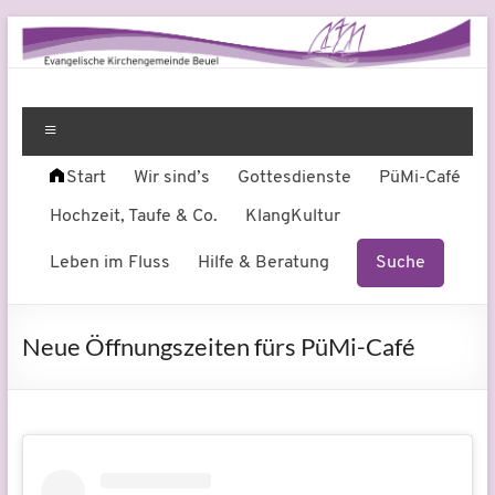
Zum
Inhalt
springen
Evangelische
Leben
am
Menü
Kirchengemeinde
Fluss
Start
Wir sind’s
Gottesdienste
PüMi-Café
Beuel
Hochzeit, Taufe & Co.
KlangKultur
Leben im Fluss
Hilfe & Beratung
Suche
Neue Öffnungszeiten fürs PüMi-Café