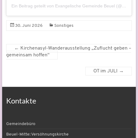
Ein Beitrag geteilt von Evangelische Gemeinde Beuel (@evangelisch.beuel)
30. Juni 2026
Sonstiges
←
Kirchenasyl-Wanderausstellung „Zuflucht geben –
gemeinsam hoffen“
OT im JULI
→
Kontakte
Gemeindebüro
Beuel-Mitte: Versöhnungskirche