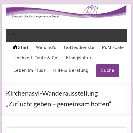
Zum
Inhalt
springen
Evangelische
Leben
am
Menü
Kirchengemeinde
Fluss
Start
Wir sind’s
Gottesdienste
PüMi-Café
Beuel
Hochzeit, Taufe & Co.
KlangKultur
Leben im Fluss
Hilfe & Beratung
Suche
Kirchenasyl-Wanderausstellung
„Zuflucht geben – gemeinsam hoffen“