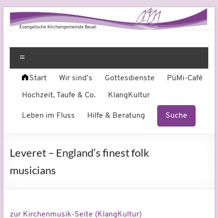
Zum
Inhalt
springen
Evangelische
Leben
am
Menü
Kirchengemeinde
Fluss
Start
Wir sind’s
Gottesdienste
PüMi-Café
Beuel
Hochzeit, Taufe & Co.
KlangKultur
Leben im Fluss
Hilfe & Beratung
Suche
Leveret – England’s finest folk
musicians
zur Kirchenmusik-Seite (KlangKultur)