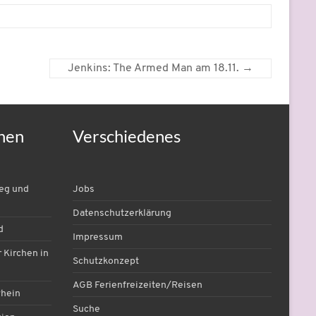
Jenkins: The Armed Man am 18.11.
→
nen
Verschiedenes
ieg und
Jobs
Datenschutzerklärung
d
Impressum
 Kirchen in
Schutzkonzept
AGB Ferienfreizeiten/Reisen
Rhein
Suche