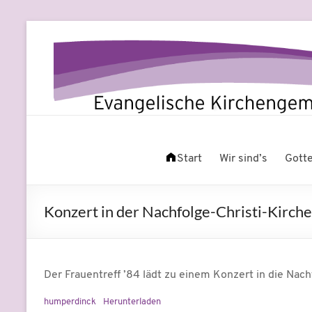
Zum
Inhalt
springen
Evangelische
Leben
am
Start
Wir sind’s
Gott
Kirchengemeinde
Fluss
Beuel
Konzert in der Nachfolge-Christi-Kirche
Der Frauentreff ’84 lädt zu einem Konzert in die Nac
humperdinck
Herunterladen