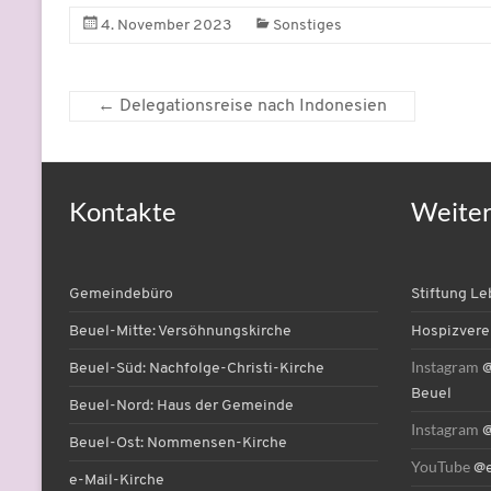
4. November 2023
Sonstiges
←
Delegationsreise nach Indonesien
Kontakte
Weite
Gemeindebüro
Stiftung L
Beuel-Mitte: Versöhnungskirche
Hospizvere
Instagram
Beuel-Süd: Nachfolge-Christi-Kirche
@
Beuel
Beuel-Nord: Haus der Gemeinde
Instagram
@
Beuel-Ost: Nommensen-Kirche
YouTube
@e
e-Mail-Kirche