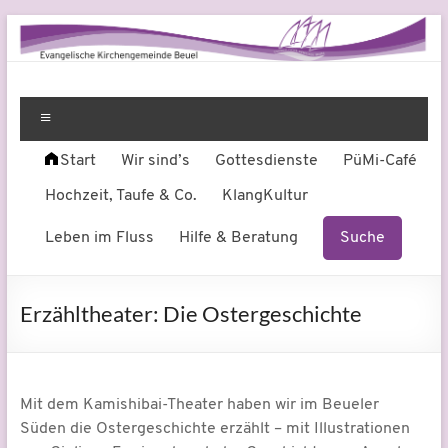
Zum
Inhalt
springen
Evangelische
Leben
am
Menü
Kirchengemeinde
Fluss
Start
Wir sind’s
Gottesdienste
PüMi-Café
Beuel
Hochzeit, Taufe & Co.
KlangKultur
Leben im Fluss
Hilfe & Beratung
Suche
Erzähltheater: Die Ostergeschichte
Mit dem Kamishibai-Theater haben wir im Beueler
Süden die Ostergeschichte erzählt – mit Illustrationen