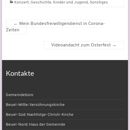
,
,
,
Konzert
Geschichte
Kinder und Jugend
Sonstiges
←
Mein Bundesfreiwilligendienst in Corona-
Zeiten
Videoandacht zum Osterfest
→
Kontakte
Gemeindebüro
Beuel-Mitte: Versöhnungskirche
Beuel-Süd: Nachfolge-Christi-Kirche
Beuel-Nord: Haus der Gemeinde