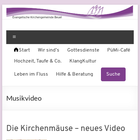
Zum
Inhalt
springen
Evangelische
Leben
am
Menü
Kirchengemeinde
Fluss
Start
Wir sind’s
Gottesdienste
PüMi-Café
Beuel
Hochzeit, Taufe & Co.
KlangKultur
Leben im Fluss
Hilfe & Beratung
Suche
Musikvideo
Die Kirchenmäuse – neues Video