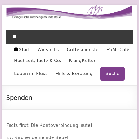
Zum
Inhalt
springen
Evangelische
Leben
am
Menü
Kirchengemeinde
Fluss
Start
Wir sind’s
Gottesdienste
PüMi-Café
Beuel
Hochzeit, Taufe & Co.
KlangKultur
Leben im Fluss
Hilfe & Beratung
Suche
Spenden
Facts first: Die Kontoverbindung lautet
Ev. Kirchengemeinde Beuel