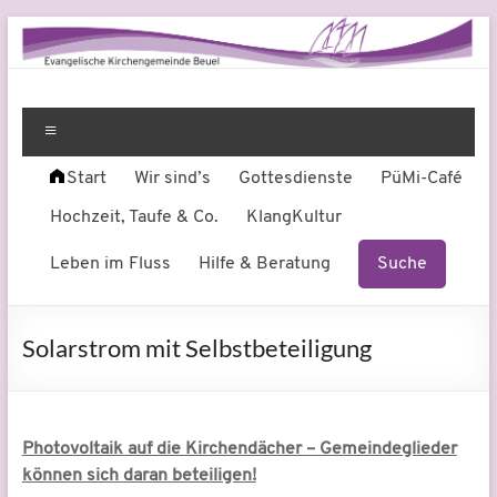
Zum
Inhalt
springen
Evangelische
Leben
am
Menü
Kirchengemeinde
Fluss
Start
Wir sind’s
Gottesdienste
PüMi-Café
Beuel
Hochzeit, Taufe & Co.
KlangKultur
Leben im Fluss
Hilfe & Beratung
Suche
Solarstrom mit Selbstbeteiligung
Photovoltaik auf die Kirchendächer – Gemeindeglieder
können sich daran beteiligen!