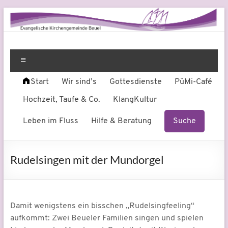
Zum
Inhalt
springen
Evangelische
Leben
am
Menü
Kirchengemeinde
Fluss
Start
Wir sind’s
Gottesdienste
PüMi-Café
Beuel
Hochzeit, Taufe & Co.
KlangKultur
Leben im Fluss
Hilfe & Beratung
Suche
Rudelsingen mit der Mundorgel
Damit wenigstens ein bisschen „Rudelsingfeeling“
aufkommt: Zwei Beueler Familien singen und spielen