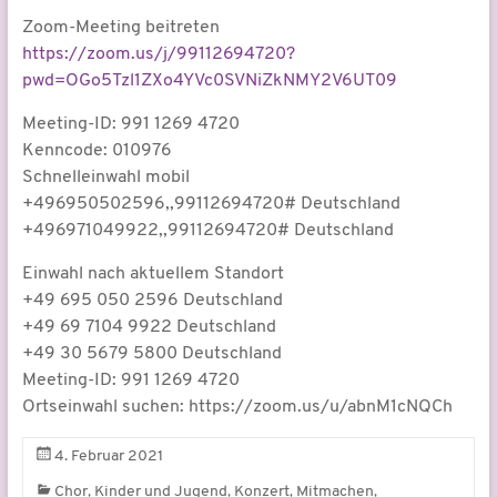
Zoom-Meeting beitreten
https://zoom.us/j/99112694720?
pwd=OGo5Tzl1ZXo4YVc0SVNiZkNMY2V6UT09
Meeting-ID: 991 1269 4720
Kenncode: 010976
Schnelleinwahl mobil
+496950502596,,99112694720# Deutschland
+496971049922,,99112694720# Deutschland
Einwahl nach aktuellem Standort
+49 695 050 2596 Deutschland
+49 69 7104 9922 Deutschland
+49 30 5679 5800 Deutschland
Meeting-ID: 991 1269 4720
Ortseinwahl suchen: https://zoom.us/u/abnM1cNQCh
4. Februar 2021
,
,
,
,
Chor
Kinder und Jugend
Konzert
Mitmachen