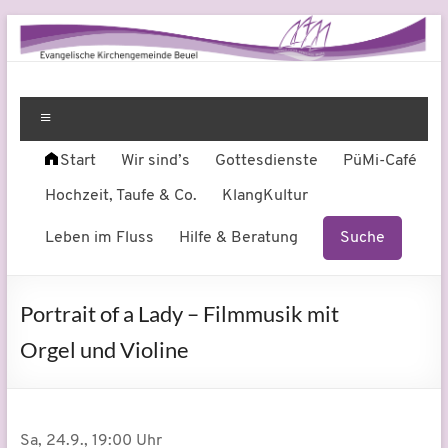
Zum
Inhalt
springen
Evangelische
Leben
am
Menü
Kirchengemeinde
Fluss
Start
Wir sind’s
Gottesdienste
PüMi-Café
Beuel
Hochzeit, Taufe & Co.
KlangKultur
Leben im Fluss
Hilfe & Beratung
Suche
Portrait of a Lady – Filmmusik mit
Orgel und Violine
Sa, 24.9., 19:00 Uhr