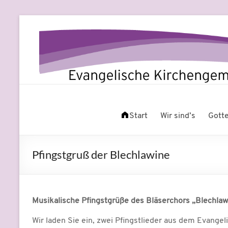
Zum
Inhalt
springen
Evangelische
Leben
am
Start
Wir sind’s
Gott
Kirchengemeinde
Fluss
Beuel
Pfingstgruß der Blechlawine
Musikalische Pfingstgrüße des Bläserchors „Blechlaw
Wir laden Sie ein, zwei Pfingstlieder aus dem Evang