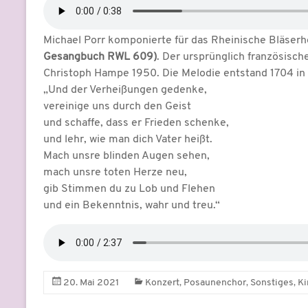
Michael Porr komponierte für das Rheinische Bläserh
Gesangbuch RWL 609)
. Der ursprünglich französisc
Christoph Hampe 1950. Die Melodie entstand 1704 in Ha
„Und der Verheißungen gedenke,
vereinige uns durch den Geist
und schaffe, dass er Frieden schenke,
und lehr, wie man dich Vater heißt.
Mach unsre blinden Augen sehen,
mach unsre toten Herze neu,
gib Stimmen du zu Lob und Flehen
und ein Bekenntnis, wahr und treu.“
,
,
,
20. Mai 2021
Konzert
Posaunenchor
Sonstiges
Ki