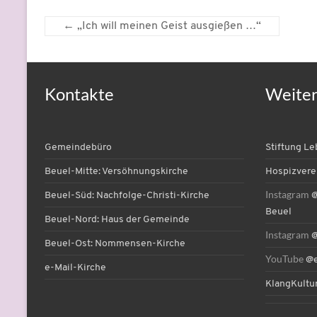
←
„Ich will meinen Geist ausgießen …“
Kontakte
Weite
Gemeindebüro
Stiftung L
Beuel-Mitte: Versöhnungskirche
Hospizvere
Instagram
Beuel-Süd: Nachfolge-Christi-Kirche
@
Beuel
Beuel-Nord: Haus der Gemeinde
Instagram
@
Beuel-Ost: Nommensen-Kirche
YouTube
@e
e-Mail-Kirche
KlangKultu