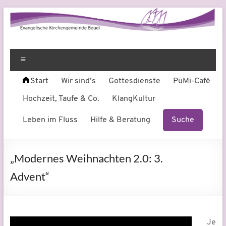
Zum
Inhalt
springen
Evangelische
Leben
am
Menü
Kirchengemeinde
Fluss
Start
Wir sind’s
Gottesdienste
PüMi-Café
Beuel
Hochzeit, Taufe & Co.
KlangKultur
Leben im Fluss
Hilfe & Beratung
Suche
„Modernes Weihnachten 2.0: 3.
Advent“
Je