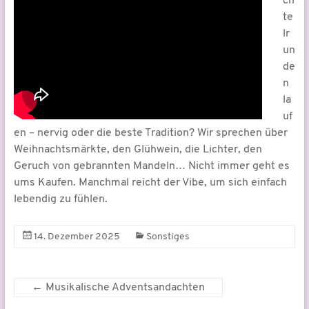
ch
te
lr
un
de
n
la
uf
en – nervig oder die beste Tradition? Wir sprechen über
Weihnachtsmärkte, den Glühwein, die Lichter, den
Geruch von gebrannten Mandeln… Nicht immer geht es
ums Kaufen. Manchmal reicht der Vibe, um sich einfach
lebendig zu fühlen.
14. Dezember 2025
Sonstiges
←
Musikalische Adventsandachten