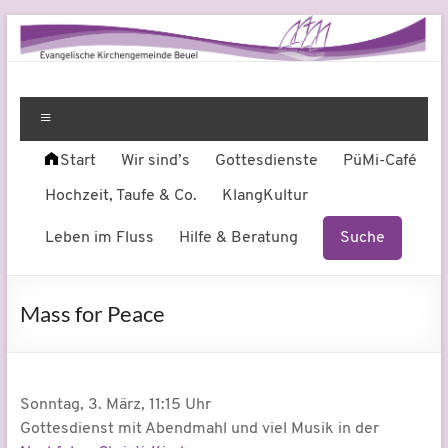
Zum
Inhalt
springen
Evangelische
Leben
am
Menü
Kirchengemeinde
Fluss
Start
Wir sind’s
Gottesdienste
PüMi-Café
Beuel
Hochzeit, Taufe & Co.
KlangKultur
Leben im Fluss
Hilfe & Beratung
Suche
Mass for Peace
Sonntag, 3. März, 11:15 Uhr
Gottesdienst mit Abendmahl und viel Musik in der