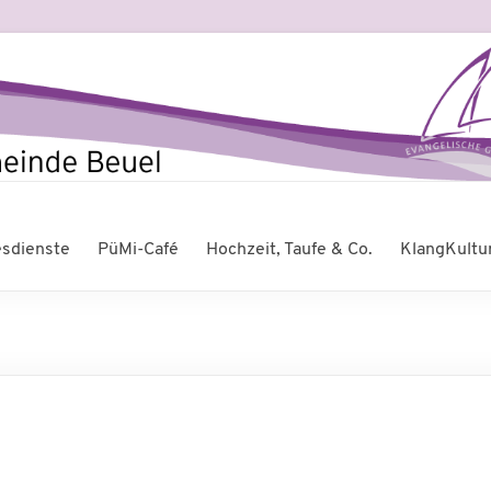
esdienste
PüMi-Café
Hochzeit, Taufe & Co.
KlangKultu
s