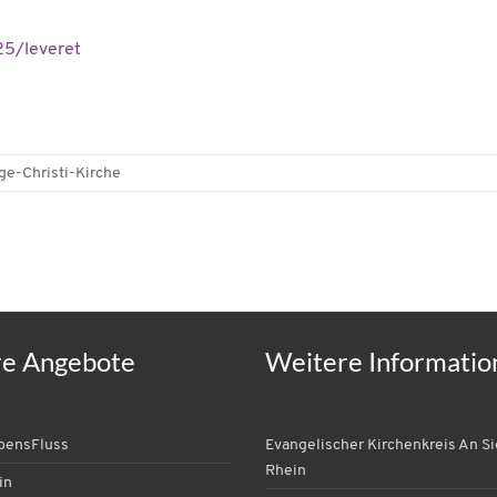
5/leveret
ge-Christi-Kirche
re Angebote
Weitere Informatio
ebensFluss
Evangelischer Kirchenkreis An S
Rhein
in