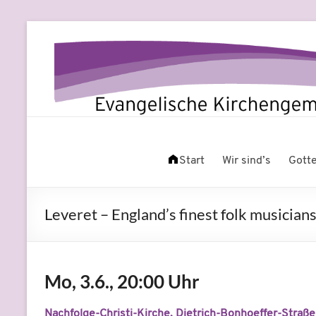
Zum
Inhalt
springen
Evangelische
Leben
am
Start
Wir sind’s
Gott
Kirchengemeinde
Fluss
Beuel
Leveret – England’s finest folk musician
Mo, 3.6., 20:00 Uhr
Nachfolge-Christi-Kirche, Dietrich-Bonhoeffer-Straße