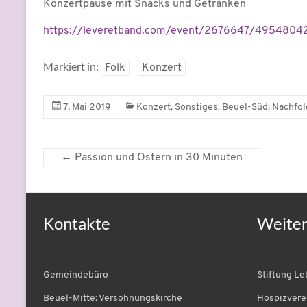
Konzertpause mit Snacks und Getränken
https://leveretband.com/event/2676647/49548042
Markiert in:
Folk
Konzert
,
,
7. Mai 2019
Konzert
Sonstiges
Beuel-Süd: Nachfol
←
Passion und Ostern in 30 Minuten
Kontakte
Weite
Gemeindebüro
Stiftung L
Beuel-Mitte: Versöhnungskirche
Hospizvere