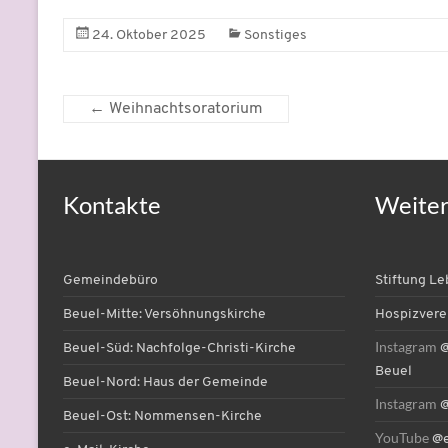
24. Oktober 2025
Sonstiges
←
Weihnachtsoratorium
Kontakte
Weite
Gemeindebüro
Stiftung L
Beuel-Mitte: Versöhnungskirche
Hospizvere
Instagram
Beuel-Süd: Nachfolge-Christi-Kirche
@
Beuel
Beuel-Nord: Haus der Gemeinde
Instagram
@
Beuel-Ost: Nommensen-Kirche
YouTube
@e