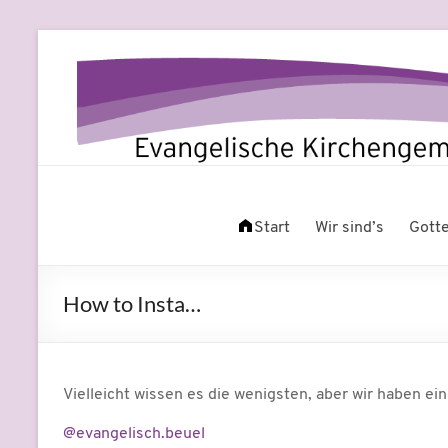
Zum
Inhalt
springen
Evangelische
Leben
am
Start
Wir sind’s
Gott
Kirchengemeinde
Fluss
Beuel
How to Insta…
Vielleicht wissen es die wenigsten, aber wir haben ei
@evangelisch.beuel