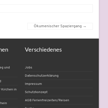
Ökumenischer Spaziergang
→
nen
Verschiedenes
ieg und
Jobs
Datenschutzerklärung
d
Impressum
 Kirchen in
Schutzkonzept
AGB Ferienfreizeiten/Reisen
Rhein