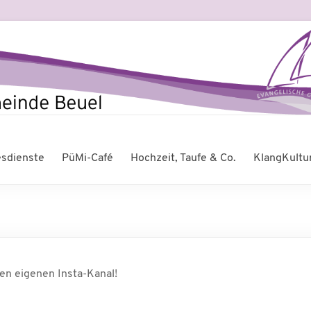
esdienste
PüMi-Café
Hochzeit, Taufe & Co.
KlangKultu
nen eigenen Insta-Kanal!