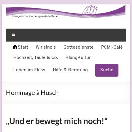
Zum
Inhalt
springen
Evangelische
Leben
am
Menü
Kirchengemeinde
Fluss
Start
Wir sind’s
Gottesdienste
PüMi-Café
Beuel
Hochzeit, Taufe & Co.
KlangKultur
Leben im Fluss
Hilfe & Beratung
Suche
Hommage à Hüsch
„Und er bewegt mich noch!“