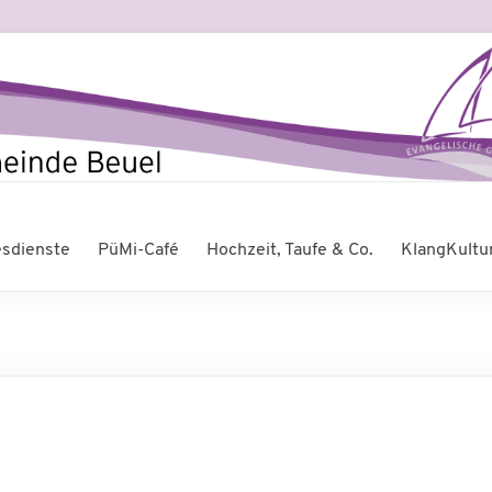
esdienste
PüMi-Café
Hochzeit, Taufe & Co.
KlangKultu