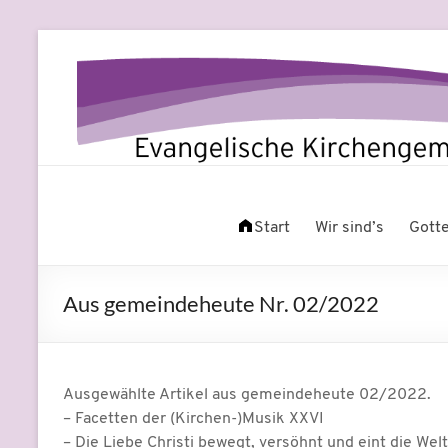
Zum
Inhalt
springen
Evangelische
Leben
am
Start
Wir sind’s
Gott
Kirchengemeinde
Fluss
Beuel
Aus gemeindeheute Nr. 02/2022
Ausgewählte Artikel aus gemeindeheute 02/2022.
– Facetten der (Kirchen-)Musik XXVI
– Die Liebe Christi bewegt, versöhnt und eint die Welt