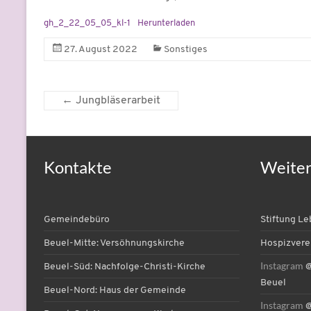
gh_2_22_05_05_kl-1
Herunterladen
27. August 2022
Sonstiges
←
Jungbläserarbeit
Kontakte
Weite
Gemeindebüro
Stiftung L
Beuel-Mitte: Versöhnungskirche
Hospizvere
Instagram
Beuel-Süd: Nachfolge-Christi-Kirche
@
Beuel
Beuel-Nord: Haus der Gemeinde
Instagram
@