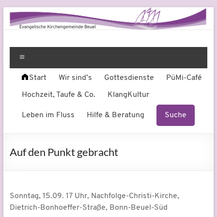
Zum
Inhalt
springen
Evangelische
Leben
am
Menü
Kirchengemeinde
Fluss
Start
Wir sind’s
Gottesdienste
PüMi-Café
Beuel
Hochzeit, Taufe & Co.
KlangKultur
Leben im Fluss
Hilfe & Beratung
Suche
Auf den Punkt gebracht
Sonntag, 15.09. 17 Uhr, Nachfolge-Christi-Kirche,
Dietrich-Bonhoeffer-Straße, Bonn-Beuel-Süd