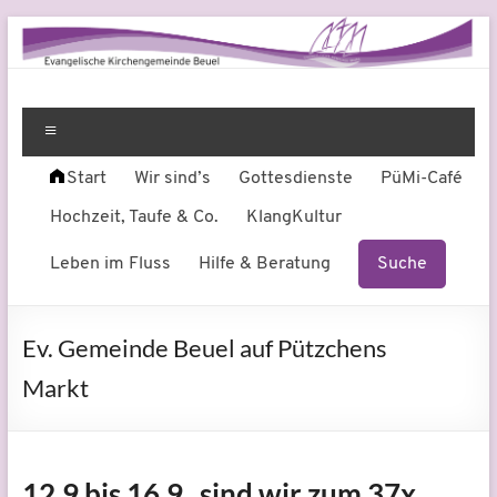
Zum
Inhalt
springen
Evangelische
Leben
am
Menü
Kirchengemeinde
Fluss
Start
Wir sind’s
Gottesdienste
PüMi-Café
Beuel
Hochzeit, Taufe & Co.
KlangKultur
Leben im Fluss
Hilfe & Beratung
Suche
Ev. Gemeinde Beuel auf Pützchens
Markt
12.9 bis 16.9 sind wir zum 37x